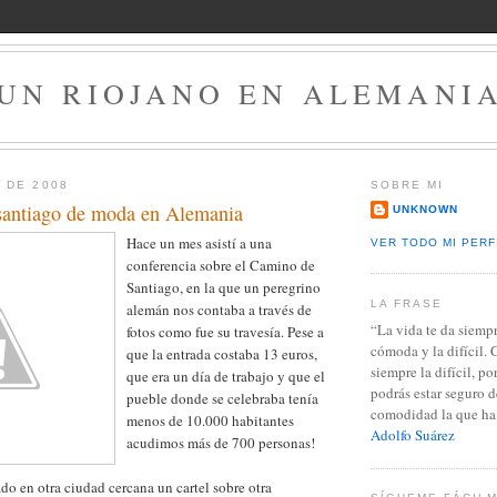
UN RIOJANO EN ALEMANI
 DE 2008
SOBRE MI
santiago de moda en Alemania
UNKNOWN
Hace un mes asistí a una
VER TODO MI PERF
conferencia sobre el Camino de
Santiago, en la que un peregrino
LA FRASE
alemán nos contaba a través de
“La vida te da siemp
fotos como fue su travesía. Pese a
cómoda y la difícil.
que la entrada costaba 13 euros,
siempre la difícil, p
que era un día de trabajo y que el
podrás estar seguro d
pueble donde se celebraba tenía
comodidad la que ha 
menos de 10.000 habitantes
Adolfo Suárez
acudimos más de 700 personas!
o en otra ciudad cercana un cartel sobre otra