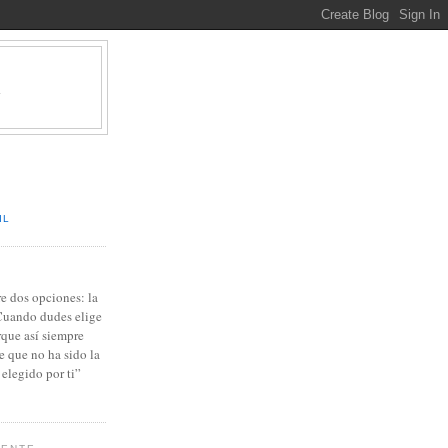
A
IL
re dos opciones: la
 Cuando dudes elige
orque así siempre
e que no ha sido la
elegido por ti”