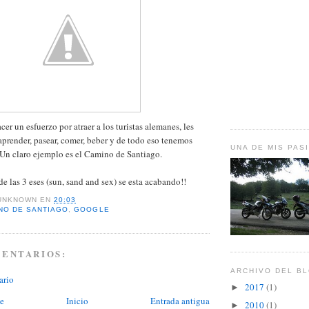
er un esfuerzo por atraer a los turistas alemanes, les
 aprender, pasear, comer, beber y de todo eso tenemos
UNA DE MIS PAS
 Un claro ejemplo es el Camino de Santiago.
e las 3 eses (sun, sand and sex) se esta acabando!!
UNKNOWN
EN
20:03
NO DE SANTIAGO
,
GOOGLE
MENTARIOS:
ARCHIVO DEL B
ario
2017
(1)
►
te
Inicio
Entrada antigua
2010
(1)
►