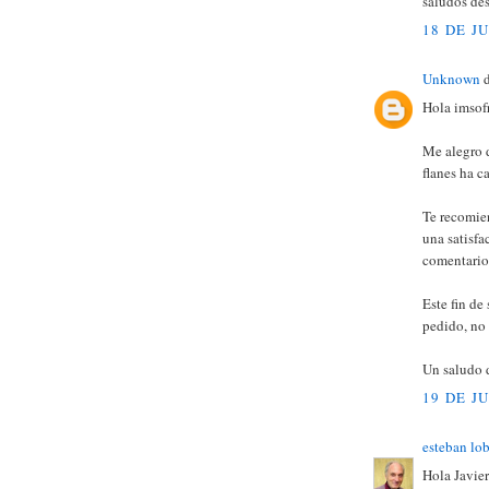
saludos desd
18 DE J
Unknown
d
Hola imsofr
Me alegro d
flanes ha ca
Te recomien
una satisfa
comentarios
Este fin de
pedido, no
Un saludo d
19 DE J
esteban lo
Hola Javier