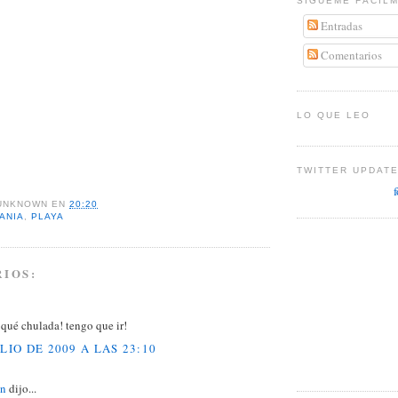
SÍGUEME FÁCIL
Entradas
Comentarios
LO QUE LEO
TWITTER UPDAT
UNKNOWN
EN
20:20
ANIA
,
PLAYA
IOS:
qué chulada! tengo que ir!
ULIO DE 2009 A LAS 23:10
ín
dijo...