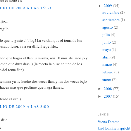
e el norte ! (:
2009
(35)
▼
ULIO DE 2009 A LAS 15:33
noviembre
(2)
septiembre
(1)
ijo...
agosto
(2)
agile!
julio
(4)
e que te guste el blog! La verdad que el tema de los
junio
(2)
usado furor, va a ser difícil repetirlo..
mayo
(1)
abril
(9)
do que hagas el flan tu misma, son 10 min. de trabajo y
cción que dura días :) (la receta la puse en uno de los
marzo
(4)
 del tema flan)
febrero
(3)
enero
(7)
 semana ya he hecho dos veces flan, y las dos veces bajo
 hacen mas que pedirme que haga flanes..
2008
(77)
►
2007
(15)
►
esde el sur :)
ULIO DE 2009 A LAS 8:00
LINKS
b
dijo...
Viena Directo
:
Und komisch spricht