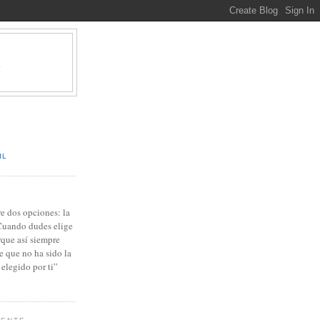
A
IL
re dos opciones: la
 Cuando dudes elige
orque así siempre
e que no ha sido la
elegido por ti”