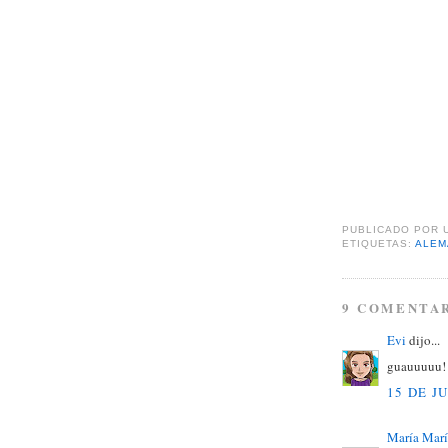
PUBLICADO POR
ETIQUETAS:
ALEM
9 COMENTAR
Evi
dijo...
guauuuuu! 
15 DE J
María Mar