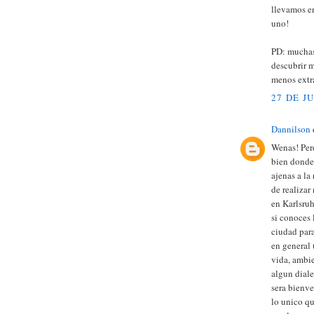
llevamos e
uno!
PD: muchas 
descubrir m
menos extra
27 DE J
Dannilson
d
Wenas! Per
bien donde 
ajenas a la
de realizar
en Karlsruh
si conoces 
ciudad para
en general 
vida, ambie
algun dial
sera bienve
lo unico qu