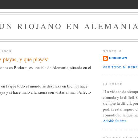
UN RIOJANO EN ALEMANI
 2009
SOBRE MI
 playas, y qué playas!
UNKNOWN
ones en Borkum, es una isla de Alemania, situada en el
VER TODO MI PERF
LA FRASE
 en la que todo el mundo se desplaza en bici. Si hace
“La vida te da siemp
ya y si hace malo a la sauna con vistas al mar. Perfecto
cómoda y la difícil.
siempre la difícil, p
podrás estar seguro d
comodidad la que ha 
Adolfo Suárez