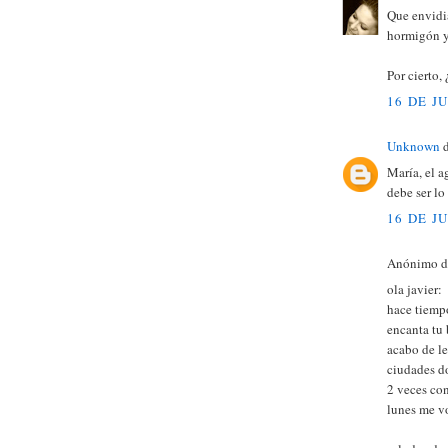
Que envidi
hormigón y 
Por cierto,
16 DE J
Unknown
d
María, el a
debe ser lo
16 DE J
Anónimo di
ola javier:
hace tiemp
encanta tu 
acabo de le
ciudades d
2 veces con
lunes me vo