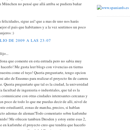
n München no pensé que allá arriba se pudiera bañar
felicidades, sigue así! que a mas de uno nos harás
ejor el país que habitamos y a la vez sentirnos un poco
njeros :)
ULIO DE 2009 A LAS 23:07
ijo...
dona que comente en esta entrada pero no sabia muy
hacerlo! Me gusta leer blogs con vivencias en tierras
 nuestra como el tuyo! Queria preguntarte, tengo opcion
 mi año de Erasmus para realizar el proyecto fin de carrera
e. Queria preguntarte que tal es la ciudad, la universidad
la facultad de ingenieria o industriales, que tal es la
 comunicarse con otras ciudades interesantes cercanas y
un poco de todo lo que me puedas decir de alli, nivel de
nte estudiantil, zonas de marcha, precios, si hablan
ecto ademas de aleman!Todo comentario sobre karlsruhe
nido! Me ofrecen tambien Dresden y estoy entre esas 2,
e en karlsruhe el proyecto creo que tendria que hacerlo