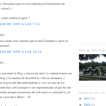
a. Una playa que no está rodeada por kilómetros de
cristal :(
 ¿ cómo estaba el agua ?
ULIO DE 2009 A LAS 7:34
ijo...
gua estaba más caliente que la del Cantábrico, pero no
 normal..
UNA DE MIS PAS
ULIO DE 2009 A LAS 10:18
jo...
o encontré tu blog y nunca me atreví a comentar pero me
blog y la manera de describir la vida en alemania ;)
er el post del flan duhl hahaha y vivo en una de las
onde hay citti (aunque es un supermercado al que he ido
tadas porque encuentras de todo pero es carísimo!) y el
ARCHIVO DEL B
y a por unos flanes... :D
2017
(1)
►
2010
(1)
►