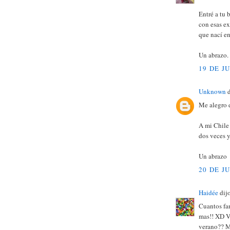
Entré a tu 
con esas ex
que nací e
Un abrazo.
19 DE J
Unknown
d
Me alegro d
A mi Chile 
dos veces y
Un abrazo
20 DE J
Haidée
dijo
Cuantos fa
mas!! XD Va
verano?? Mi