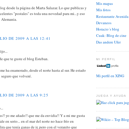
Mis mapas
blog desde la página de Marta Salazar. Lo que publicas y
Mis fotos
celentes "postales" es toda una novedad para mi...y eso
Restaurante Avenida
n Alemania.
Devaneos
Horacio´s blog
Cuak: Blog de cine
ULIO DE 2009 A LAS 12:41
Das andere Ufer
ijo...
e que te guste el blog Esteban.
MI PERFIL
me ha enamorado, desde el norte hasta al sur. He estado
Mi perfil en XING
 seguro que volveré.
ULIO DE 2009 A LAS 9:25
JUEGA Y AYUDA
...
ns!! yo me añado!! que me da envidia!! Y a mi me gusta
le en serio... en el mar del norte no hace frío en
ra que tenía ganas de ir, pero con el veranito que